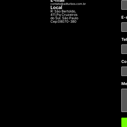
contato@adturbos.com.br
Local
R: São Bertoldo,
411,Pq Cruzeiros
E-
do Sul. São Paulo
Cep:08070-380
Te
Co
Me