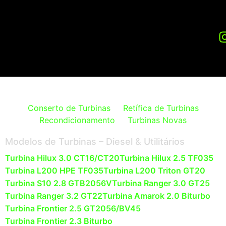
Conserto de Turbinas
Retífica de Turbinas
Recondicionamento
Turbinas Novas
Modelos de Turbinas – Diesel & Utilitários
Turbina Hilux 3.0 CT16/CT20
Turbina Hilux 2.5 TF035
Turbina L200 HPE TF035
Turbina L200 Triton GT20
Turbina S10 2.8 GTB2056V
Turbina Ranger 3.0 GT25
Turbina Ranger 3.2 GT22
Turbina Amarok 2.0 Biturbo
Turbina Frontier 2.5 GT2056/BV45
Turbina Frontier 2.3 Biturbo