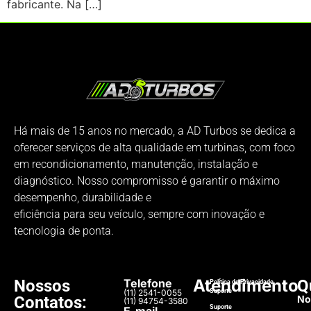
fabricante. Na […]
Há mais de 15 anos no mercado, a AD Turbos se dedica a
oferecer serviços de alta qualidade em turbinas, com foco
em recondicionamento, manutenção, instalação e
diagnóstico. Nosso compromisso é garantir o máximo
desempenho, durabilidade e
eficiência para seu veículo, sempre com inovação e
tecnologia de ponta.
Atendimento
Nossos
Telefone
Q
Política de Privacidade
(11) 2541-0055
Suporte​
Contatos:
N
(11) 94754-3580
Suporte​
E-mail