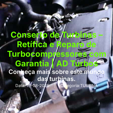
Conserto de Turbinas –
Retífica e Reparo de
Turbocompressores com
Garantia | AD Turbos
Conheça mais sobre este mundo
das turbinas.
Data:
19-08-2025
|
Categoria:
TURBINA