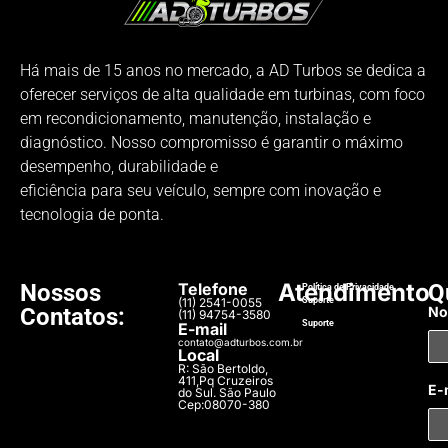
Há mais de 15 anos no mercado, a AD Turbos se dedica a
oferecer serviços de alta qualidade em turbinas, com foco
em recondicionamento, manutenção, instalação e
diagnóstico. Nosso compromisso é garantir o máximo
desempenho, durabilidade e
eficiência para seu veículo, sempre com inovação e
tecnologia de ponta.
Atendimento
Nossos
Telefone
Q
Política de Privacidade
(11) 2541-0055
Suporte​
Contatos:
N
(11) 94754-3580
Suporte​
E-mail
contato@adturbos.com.br
Local
R: São Bertoldo,
411,Pq Cruzeiros
E-
do Sul. São Paulo
Cep:08070-380