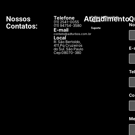
Atendimento
Nossos
Telefone
Q
Política de Privacidade
(11) 2541-0055
Suporte​
Contatos:
N
(11) 94754-3580
Suporte​
E-mail
contato@adturbos.com.br
Local
R: São Bertoldo,
411,Pq Cruzeiros
E-
do Sul. São Paulo
Cep:08070-380
Te
Co
Me