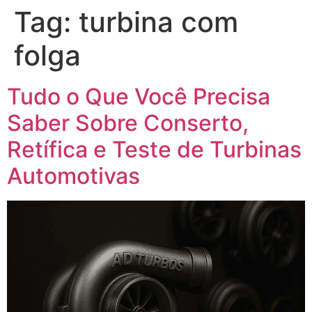
Tag:
turbina com
folga
Tudo o Que Você Precisa
Saber Sobre Conserto,
Retífica e Teste de Turbinas
Automotivas