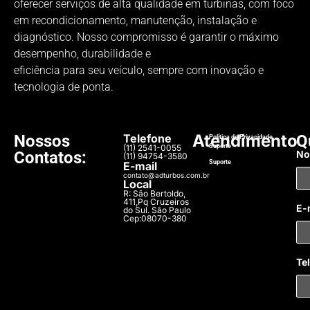
oferecer serviços de alta qualidade em turbinas, com foco
em recondicionamento, manutenção, instalação e
diagnóstico. Nosso compromisso é garantir o máximo
desempenho, durabilidade e
eficiência para seu veículo, sempre com inovação e
tecnologia de ponta.
Atendimento
Nossos
Telefone
Q
Política de Privacidade
(11) 2541-0055
Suporte​
Contatos:
N
(11) 94754-3580
Suporte​
E-mail
contato@adturbos.com.br
Local
R: São Bertoldo,
411,Pq Cruzeiros
E-
do Sul. São Paulo
Cep:08070-380
Te